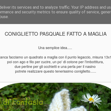
eliver its services and to analyze traffic. Your IP address and u
ormance and security metrics to ensure quality of service, gene
buse.
CONIGLIETTO PASQUALE FATTO A MAGLIA
ORIAMO A
DISEGNAMO
L'ALBERO DI
HALLOWEE
Una semplice idea.....
IA CON LE
CON LE FOGLIE
NATALE CON UN
CRAFT IDEA
ov 16th
Oct 12th
Dec 3rd
Oct 26th
MANI !
!!!!
LIBRO
ianca facciamo un quadrato a maglia con il punto legaccio, misura 13x
poi con ago e filo per cucire, un po' di cotone per l'imbottitura,
due perline per gli occhietti e una perla per il nasino
potrete realizzare questo tenerissimo coniglietto......
PERTINA
ABILMENTE
IMPARIAMO
KNIT CAFE'
UNCINETTO.
PRIMAVERA
NUOVI PUNTI
ALLA LIBRER
Apr 8th
Mar 24th
Mar 18th
Mar 16th
...................
2013
ALL'UNCINETTO.
IBS.IT
.... NEAT
........... TUTTI AL
RIPPLE
KNIT CAFE' !
T............
...................
A BELLA
CHRISTMAS
UNA COLLANA
CREAZIONI C